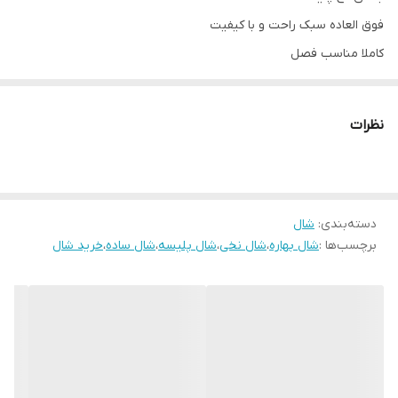
فوق العاده سبک راحت و با کیفیت
کاملا مناسب فصل
ابعاد. ۷۸×۲۱۰
نظرات
دسته‌بندی
:
شال
برچسب‌ها :
شال بهاره
،
شال نخی
،
شال پلیسه
،
شال ساده
،
خرید شال