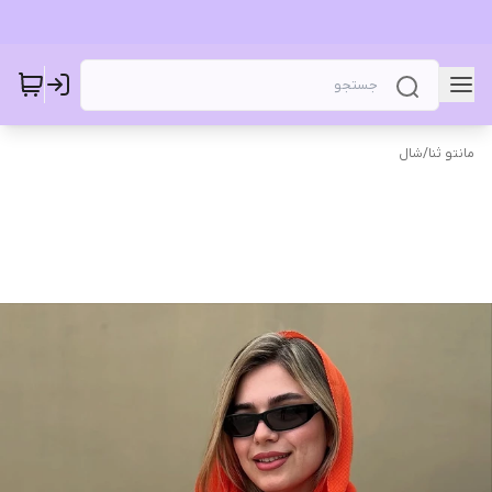
مانتو ثنا
/
شال