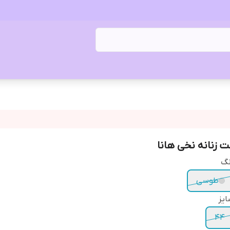
ت زنانه نخی هانا
نگ
طوسی
یز
44