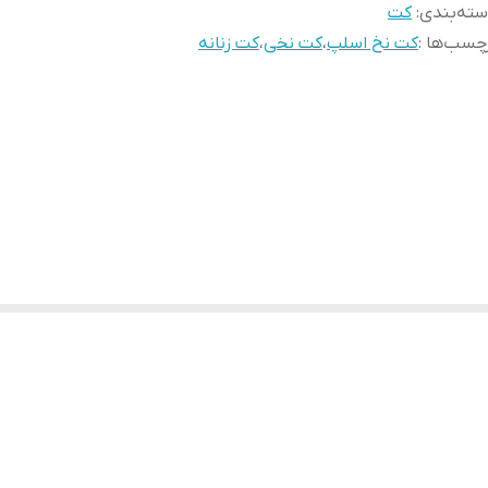
ته‌بندی
:
کت
چسب‌ها :
کت نخ اسلپ
،
کت نخی
،
کت زنانه