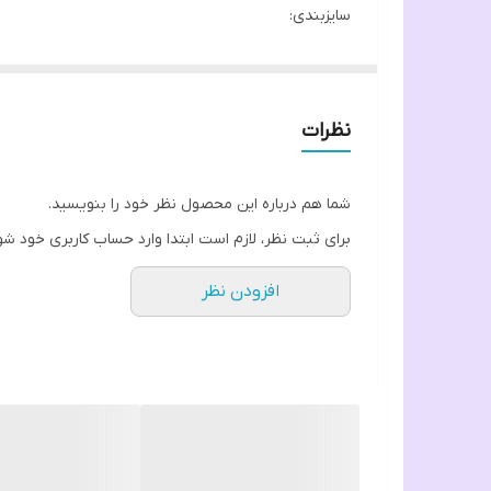
سایزبندی:
سایز ۳۸ تا ۴۴
قواره دار
❌️❌️برای اندازه گیری دقیق حتما اندازه های جدول اسلاید
نظرات
مشخصات:
دارای دکمه و جیب قابل استفاده.
شما هم درباره این محصول نظر خود را بنویسید.
قد آستین ۵۵
برای ثبت نظر، لازم است ابتدا وارد حساب کاربری خود شو
قد لباس ۷۵
افزودن نظر