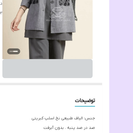
دس
بر
توضیحات
جنس: الیاف طبیعی نخ اسلپ کبریتی
صد در صد پنبه . بدون آبرفت