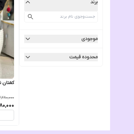
برند
موجودی
محدوده قیمت
کفتان 
2,280,000
780,000