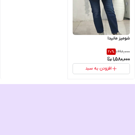
شومیز مانیدا
1,998,000
20
%
1,580,000
افزودن به سبد