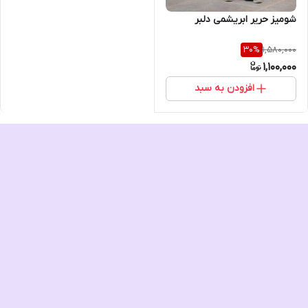
شومیز حریر ابریشمی دلبر
1,580,000
30
%
1,100,000
افزودن به سبد