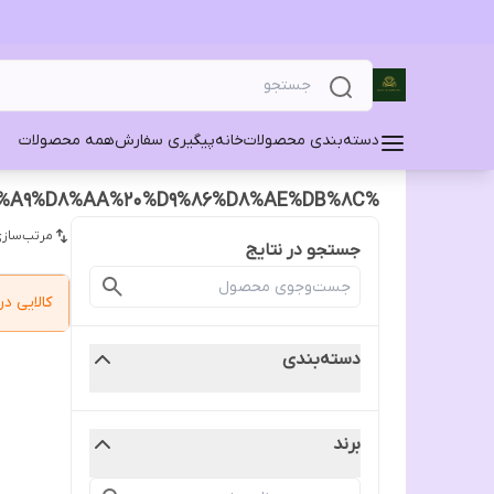
دسته‌بندی محصولات
خانه
پیگیری سفارش
همه محصولات
%DA%A9%D8%AA%20%D9%86%D8%AE%DB%8C
مرتب‌سازی
جستجو در نتایج
کالایی 
دسته‌بندی
برند