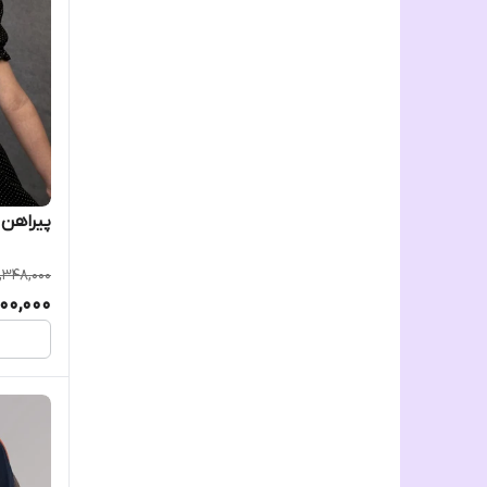
پیراهن 
1,348,000
,100,000