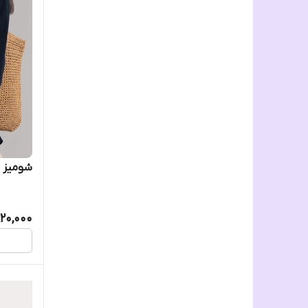
شومیز 
920,000