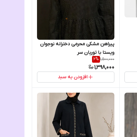
پیراهن مشکی محرمی دخترانه نوجوان
ویستا با توربان سر
6
%
1,500,000
1,398,000
افزودن به سبد