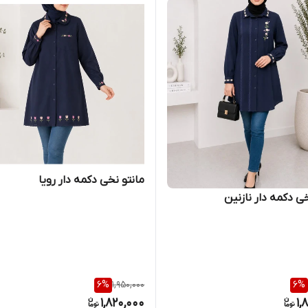
مانتو نخی دکمه دار رویا
خی دکمه دار نازنین
6
%
1,950,000
6
%
1,820,000
1,