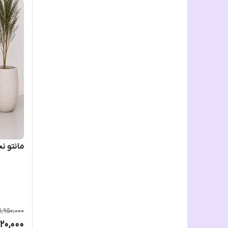
مانتو ن
1,950,000
820,000