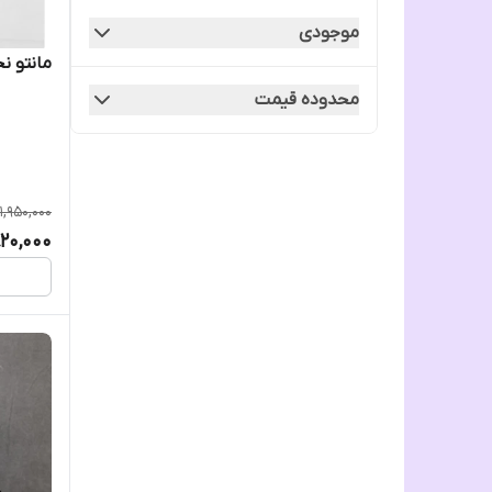
عبا
موجودی
مانتو ن
روسری
محدوده قیمت
شال و روسری
اسپرت
1,950,000
820,000
پیراهن
تنپوش نوجوان