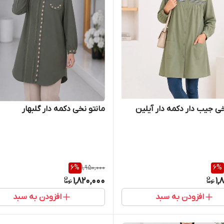
خی جیب دار دکمه دار آیلین
مانتو نخی دکمه دار گلبهار
6
%
1,950,000
6
%
1,820,000
1,
افزودن به سبد
افزودن به سبد