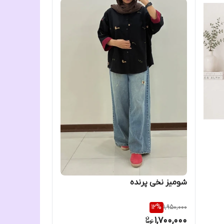
شومیز نخی پرنده
12
%
1,950,000
1,700,000