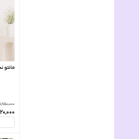
مانتو ن
1,950,000
820,000