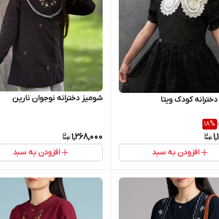
شومیز دخترانه نوجوان نارین
دخترانه کودک ویتا
18
%
1,268,000
1
افزودن به سبد
افزودن به سبد