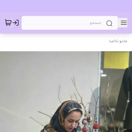
مانتو ثنا
/
عبا