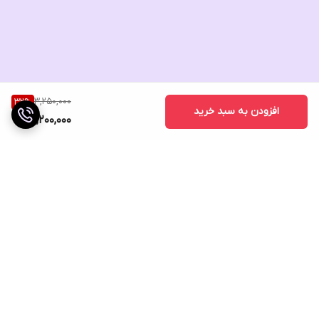
3,250,000
32
%
افزودن به سبد خرید
2,200,000
برگشت به بالا