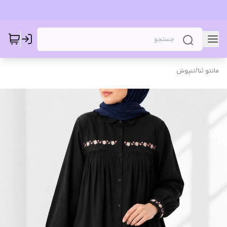
مانتو ثنا
/
تنپوش