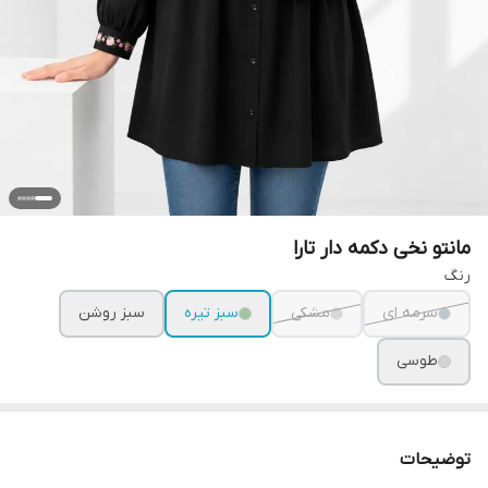
مانتو نخی دکمه دار تارا
رنگ
سرمه ای
مشکی
سبز تیره
سبز روشن
طوسی
توضیحات