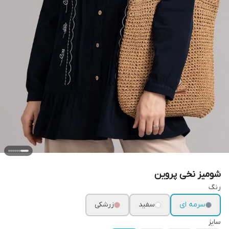
شومیز نخی پروین
رنگ
سرمه ای
سفید
زرشکی
سایز