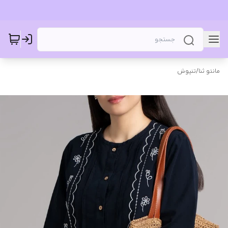
مانتو ثنا
/
تنپوش