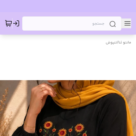
مانتو ثنا
/
تنپوش