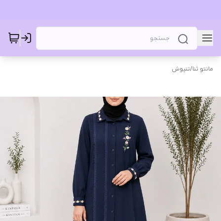
مانتو ثنا
/
تنپوش