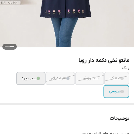
مانتو نخی دکمه دار رویا
رنگ
مشکی
سبز روشن
سرمه ای
سبز تیره
طوسی
توضیحات
جنس پنبه خام الیاف طبیعی