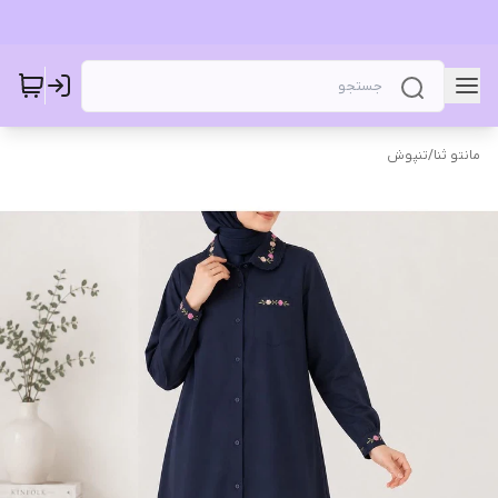
مانتو ثنا
/
تنپوش