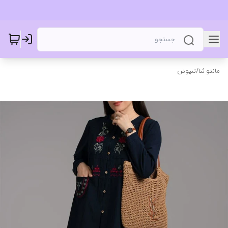
مانتو ثنا
/
تنپوش