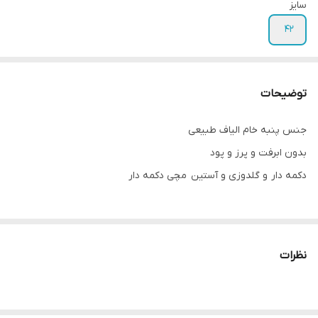
سایز
۴۲
توضیحات
جنس پنبه خام الیاف طبیعی
بدون ابرفت و پرز و پود
دکمه دار و گلدوزی و آستين مچی دکمه دار
قد لباس ~90
قد آستين ~۵۸
نظرات