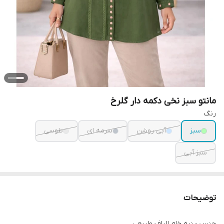
مانتو سبز نخی دکمه دار گلرخ
رنگ
سبز
آبی روشن
سرمه ای
طوسی
سبز آبی
توضیحات
جنس پنبه خام الیاف طبیعی