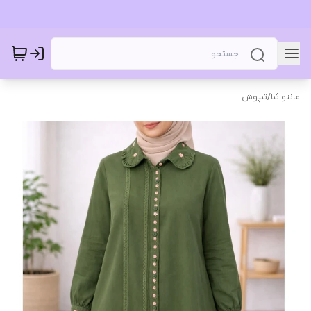
مانتو ثنا
/
تنپوش