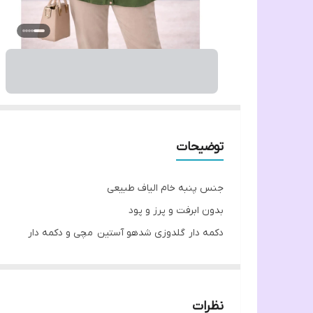
توضیحات
جنس پنبه خام الیاف طبیعی
بدون ابرفت و پرز و پود
دکمه دار گلدوزی شدهو آستين مچی و دکمه دار
فری سایز دور سینه ۱۰۰
قد لباس ۸۵ تا ۸۰
قد آستين ۵۸ تا ۶۰
نظرات