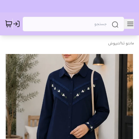
مانتو ثنا
/
تنپوش