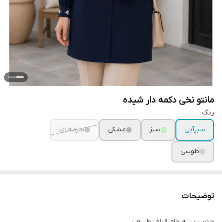
مانتو نخی دکمه دار شیده
رنگ
سبزآبی
سبز
مشکی
سرمه ای
طوسی
توضیحات
جنس پنبه خام الیاف طبیعی