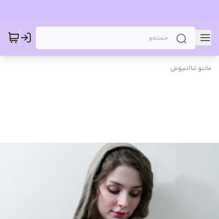
مانتو ثنا
/
تنپوش