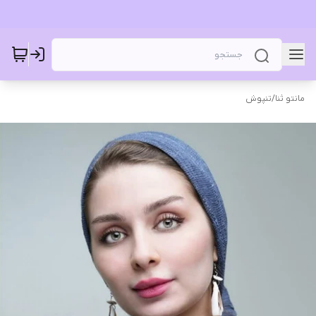
مانتو ثنا
/
تنپوش