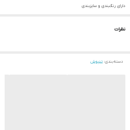
دارای رنگبندی و سایزبندی
برای اطلاع از سایزها جدول اندازه گیری را با لباستون چک بفرمایید
نظرات
دسته‌بندی
:
تنپوش