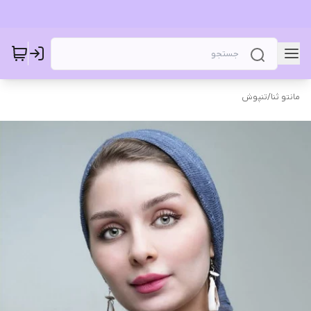
مانتو ثنا
/
تنپوش