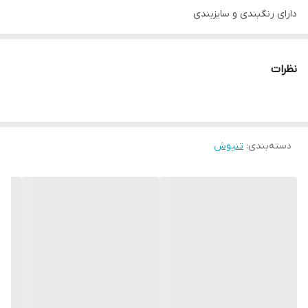
دارای رنگبندی و سایزبندی
برای اطلاع از سایزها جدول اندازه گیری را با لباستون چک بفرمایید
نظرات
دسته‌بندی
:
تنپوش