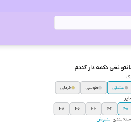
انتو نخی دکمه دار گندم
نگ
مشکی
طوسی
خردلی
یز
۴۸
۴۶
۴۴
۴۲
۴۰
ته‌بندی
:
تنپوش