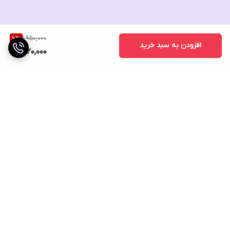
1,950,000
6
%
افزودن به سبد خرید
1,820,000
برگشت به بالا