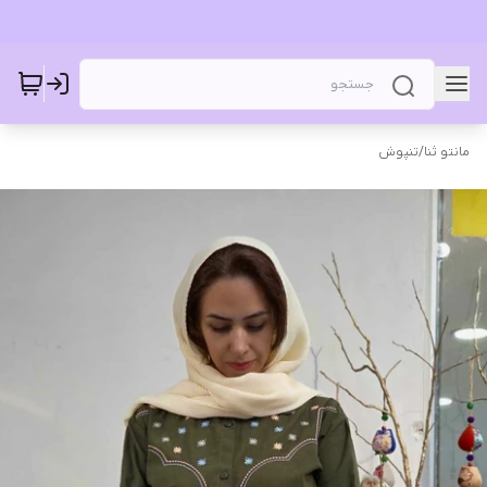
مانتو ثنا
/
تنپوش