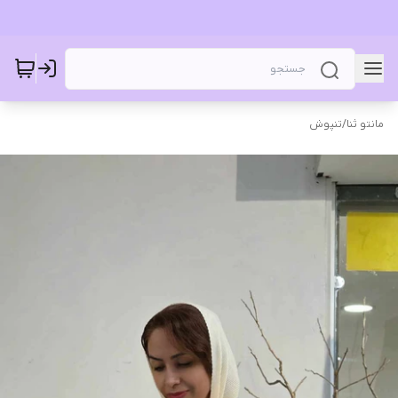
مانتو ثنا
/
تنپوش