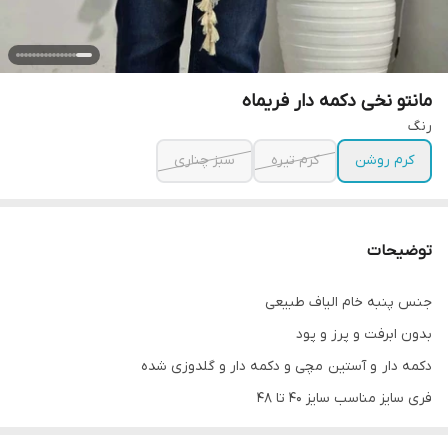
مانتو نخی دکمه دار فریماه
رنگ
کرم روشن
کرم تیره
سبز چناری
توضیحات
جنس پنبه خام الیاف طبیعی
بدون ابرفت و پرز و پود
دکمه دار و آستين مچی و دکمه دار و گلدوزی شده
فری سایز مناسب سایز ۴۰ تا ۴۸
دور سینه ۱۱۸ و دور باسن ۱۲۸