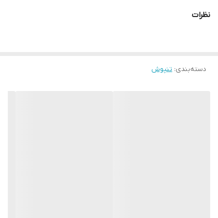
قد لباس ۸۵
نظرات
قد آستين ۵۸
دسته‌بندی
:
تنپوش