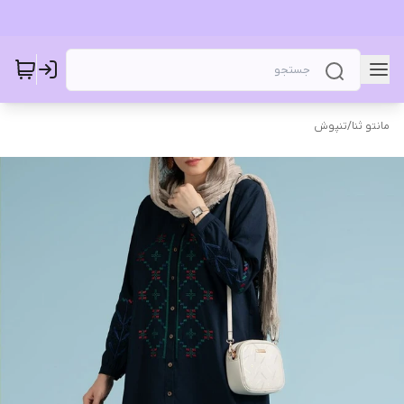
مانتو ثنا
/
تنپوش