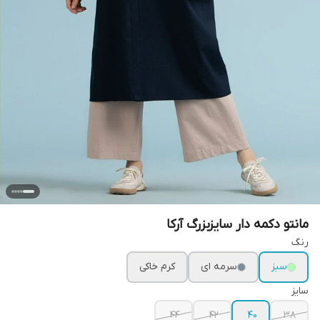
مانتو دکمه دار سایزبزرگ آرکا
رنگ
سبز
سرمه ای
کرم خاکی
سایز
۴۴
۴۲
۴۰
۳۸