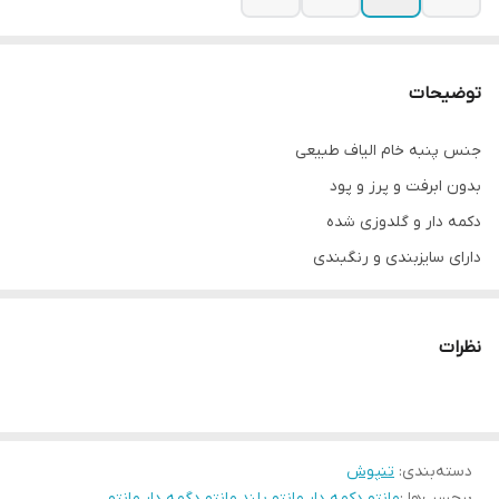
توضیحات
جنس پنبه خام الیاف طبیعی
بدون ابرفت و پرز و پود
دکمه دار و گلدوزی شده
دارای سایزبندی و رنگبندی
جدول سایزبندی در آخرین عکس ها
قد آستين ۵۸ تا ۶۰
نظرات
قد مانتو ۱۱۰
دسته‌بندی
:
تنپوش
برچسب‌ها :
مانتو دکمه دار
،
مانتو بلند
،
مانتو دگمه دار
،
مانتو