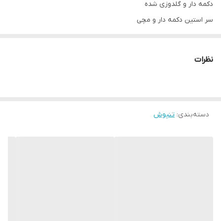
دکمه دار و گلدوزی شده
سر استین دکمه دار و مچی
دارای سایزبندی
قد لباس ۱۰۰تا ۹۸
نظرات
قد آستين ۶۰ تا ۵۸
دسته‌بندی
:
تنپوش