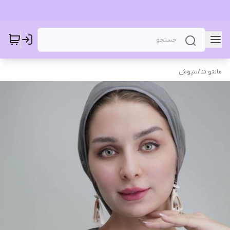
مانتو ثنا
/
تنپوش