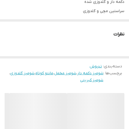
دکمه دار و گلدوزی شده
سراستین مچی و گلدوزی
یقه سه سانت
جدول سايزبندي شومیز مانیدا🌸
نظرات
سايز ٣٨ (s) ١
دور سينه شومیز ٩٦ سانت
دور كمر شومیز ٨٠ سانت
سايز ٤٠(m) ٢
دسته‌بندی
:
تنپوش
برچسب‌ها :
شومیز دکمه دار
،
شومیز مخمل
،
مانتو کوتاه
،
شومیز گلدوزی
،
دور سينه شومیز ١٠٠ سانت
شومیز کبریتی
دور كمر شومیز ٨٤سانت
سايز ٤٢ (L) ٣
دور سينه شومیز ۱۰۴ سانت
دور كمر شومیز ۸۸ سانت
سايز ٤٤(XL) ٤