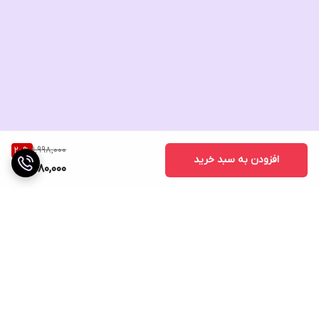
1,998,000
20
%
افزودن به سبد خرید
1,580,000
برگشت به بالا