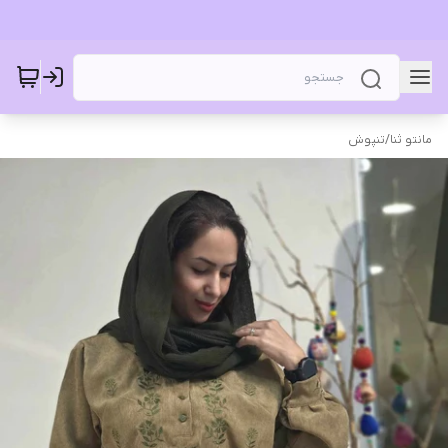
مانتو ثنا
/
تنپوش