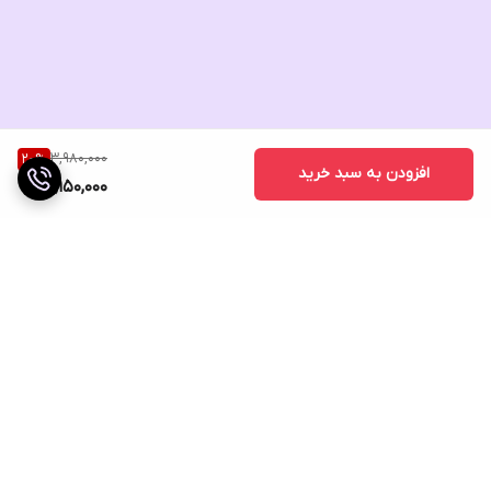
3,980,000
20
%
افزودن به سبد خرید
3,150,000
برگشت به بالا