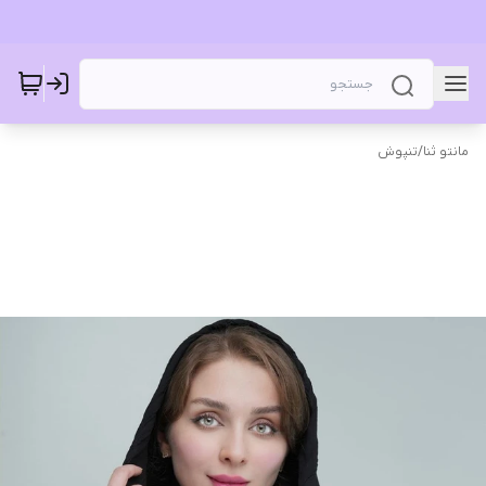
مانتو ثنا
/
تنپوش