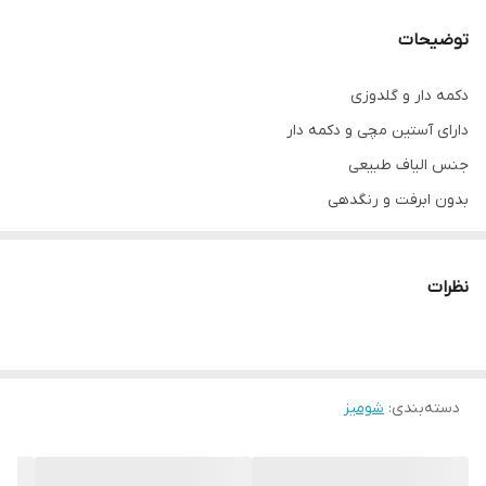
توضیحات
دکمه دار و گلدوزی
دارای آستین مچی و دکمه دار
جنس الیاف طبیعی
بدون ابرفت و رنگدهی
دارای رنگبندی
فری سایز
نظرات
مناسب سایزهای ۳۸ تا ۴۸
دور سینه ۱۲۰
دور باسن ۱۳۶
قد لباس ۸۵
دسته‌بندی
:
شومیز
قد آستین ۹۲