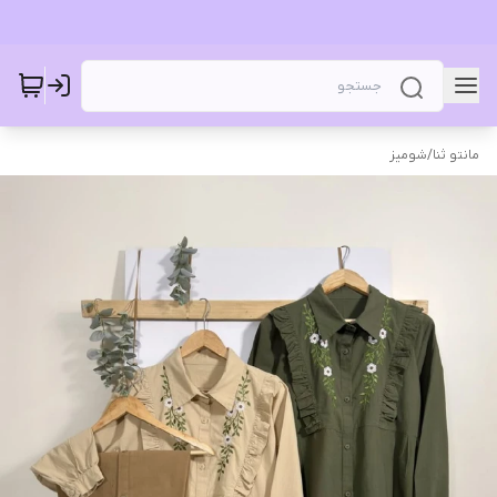
مانتو ثنا
/
شومیز