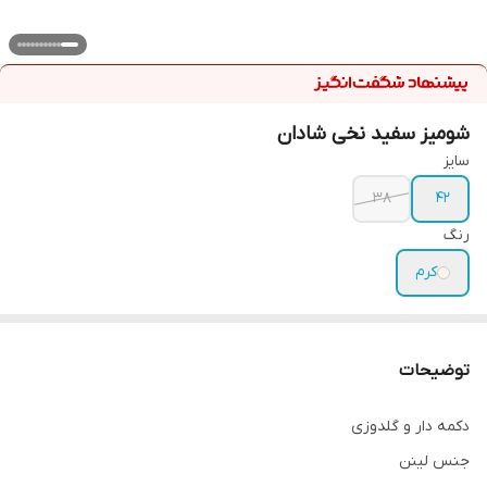
شومیز سفید نخی شادان
سایز
۳۸
۴۲
رنگ
کرم
توضیحات
دکمه دار و گلدوزی
جنس لینن