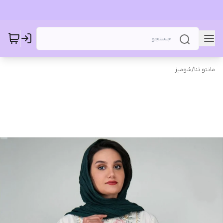
مانتو ثنا
/
شومیز