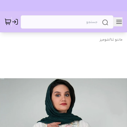
مانتو ثنا
/
شومیز