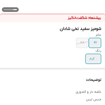
شومیز سفید نخی شادان
سایز
۳۸
۴۲
رنگ
کرم
توضیحات
دکمه دار و گلدوزی
جنس لینن