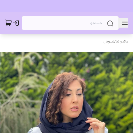
مانتو ثنا
/
تنپوش