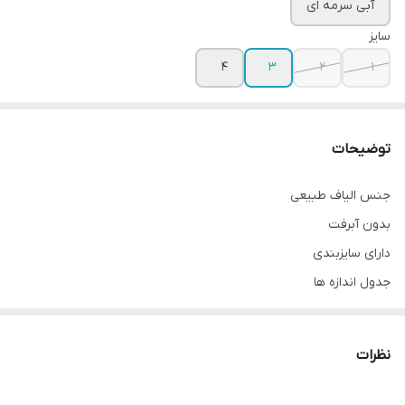
آبی سرمه ای
سایز
۴
۳
۲
۱
توضیحات
جنس الیاف طبیعی
بدون آبرفت
دارای سایزبندی
جدول اندازه ها
سايز ٣٨ (s) ١
دور سينه پیراهن ٩٦ سانت
نظرات
دور كمر پیراهن ٨٠ سانت
قد پیراهن ۱۱۷ سانت