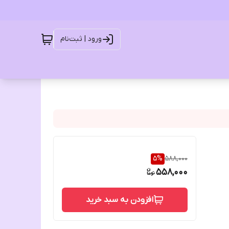
ورود | ثبت‌نام
5
%
588,000
558,000
افزودن به سبد خرید