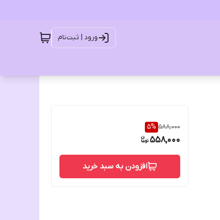
ورود | ثبت‌نام
5
%
588,000
558,000
افزودن به سبد خرید