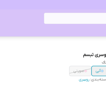
وسری تبسم
نگ
آبی
صورتی
ته‌بندی
:
روسری