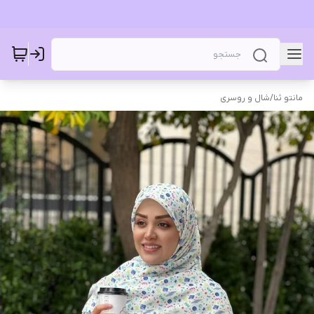
مانتو ثنا
/
شال و روسری