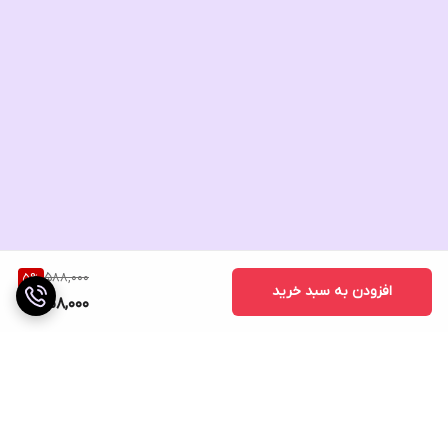
588,000
5
%
افزودن به سبد خرید
558,000