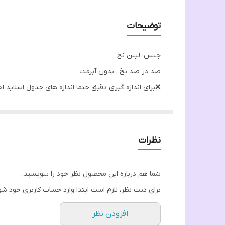
توضیحات
جنس: لینن نخ
صد در صد نخ . بدون آبرفت
❌️برای اندازه گیری دقیق حتما اندازه های جدول اسلاید ا
مشخصات:
اندازه قد و استین در جدول اندازه ها
دکمه جلو کار تزیینی
نظرات
دارای سرآستین مچی و دکمه دار
گلدوزی شده
شما هم درباره این محصول نظر خود را بنویسید.
برای ثبت نظر، لازم است ابتدا وارد حساب کاربری خود شو
افزودن نظر