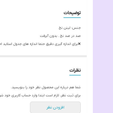
توضیحات
جنس: لینن نخ
صد در صد نخ . بدون آبرفت
❌️برای اندازه گیری دقیق حتما اندازه های جدول اسلاید ا
مشخصات:
اندازه قد و استین در جدول اندازه ها
دکمه جلو کار تزیینی
نظرات
دارای سرآستین مچی و دکمه دار
گلدوزی شده
شما هم درباره این محصول نظر خود را بنویسید.
برای ثبت نظر، لازم است ابتدا وارد حساب کاربری خود شو
افزودن نظر