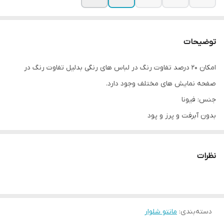
توضیحات
امکان ۲۰ درصد تفاوت رنگ در لباس های رنگی بدلیل تفاوت رنگ در
صفحه نمایش های مختلف وجود دارد.
جنس: فیونا
بدون آبرفت و پرز و پود
سایزبندی:
سایز ۴۰ تا ۴۸
نظرات
❌️❌️برای اندازه گیری دقیق حتما اندازه های جدول اسلاید اخر عکس را با
لباس خود چک بفرمایید.
مشخصات:
دسته‌بندی
:
مانتو شلوار
تولیدات جدید بدون برش هفت سر آستین هست.