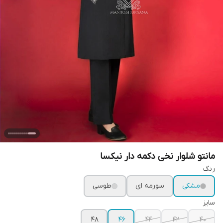
مانتو شلوار نخی دکمه دار نیکسا
رنگ
مشکی
سورمه ای
طوسی
سایز
48
46
44
42
40