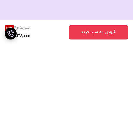
2,550,000
27
%
افزودن به سبد خرید
1,838,000
برگشت به بالا