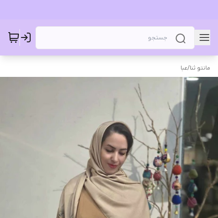
مانتو ثنا
/
عبا